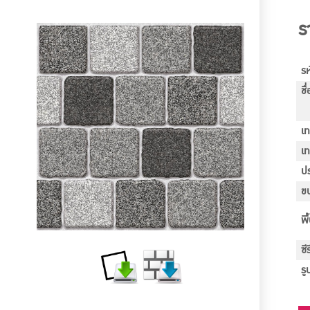
ร
รห
ชื
เ
เ
ป
ขน
พื
ซี
ร