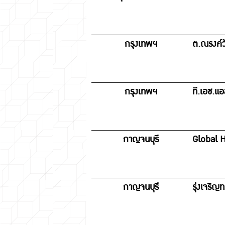
กรุงเทพฯ
ต.ณรงค์ว
กรุงเทพฯ
ที.เอช.แ
กาญจนบุรี
Global 
กาญจนบุรี
รุ่งเจริญ