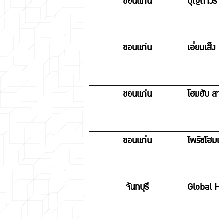
ขอนแก่น
บุญถาวร 
ขอนแก่น
เอี่ยมเส็ง
ขอนแก่น
โฮมฮับ ส
ขอนแก่น
ไพรัชโฮม
จันทบุรี
Global H