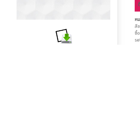
หม
สีข
ซื
se