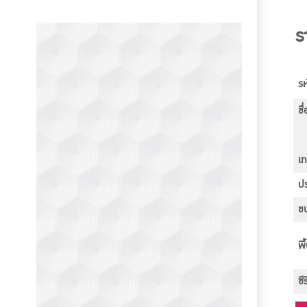
ร
รห
ชื
เ
ป
ขน
พื
ซี